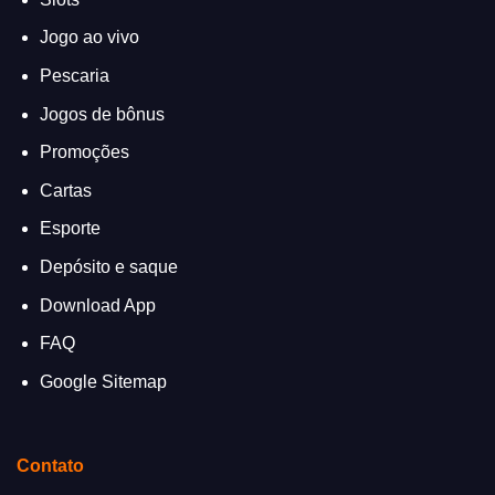
Jogo ao vivo
Pescaria
Jogos de bônus
Promoções
Cartas
Esporte
Depósito e saque
Download App
FAQ
Google Sitemap
Contato