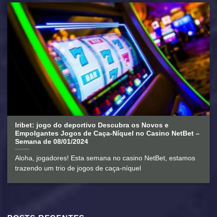
Iribet: jogo do deportivo Descubra os Novos e
Empolgantes Jogos de Caça-Níquel no Casino NetBet –
Semana de 08/01/2024
Aloha, jogadores! Esta semana no casino NetBet, estamos
trazendo um trio de jogos de caça-níquel