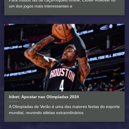
Para muitos fãs de caça-níqueis online, Clover Rollover foi
um dos jogos mais interessantes e
Iribet: Apostar nas Olimpíadas 2024
A Olimpíadas de Verão é uma das maiores festas do esporte
mundial, reunindo atletas extraordinários