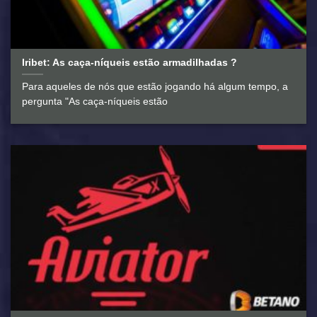
Iribet: As caça-níqueis estão armadilhadas ?
Para aqueles de nós que estão jogando há algum tempo, a
pergunta "As caça-níqueis estão