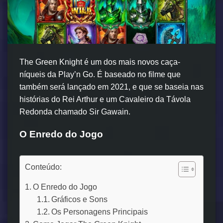
The Green Knight é um dos mais novos caça-
níqueis da Play’n Go. É baseado no filme que
também será lançado em 2021, e que se baseia nas
histórias do Rei Arthur e um Cavaleiro da Távola
Redonda chamado Sir Gawain.
O Enredo do Jogo
Conteúdo:
O Enredo do Jogo
Gráficos e Sons
Os Personagens Principais