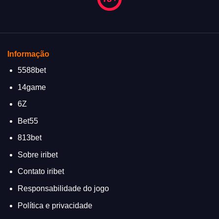
Informação
5588bet
14game
6Z
Bet55
813bet
Sobre iribet
Contato iribet
Responsabilidade do jogo
Política e privacidade