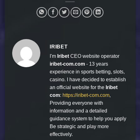
IRIBET
I'm
Iribet
CEO website operator
iribet-com.com
- 13 years
experience in sports betting, slots,
casino. I have decided to establish
an official website for the
Iribet
com
:
https://iribet-com.com
,
Providing everyone with
information and a detailed
guidance system to help you apply
Be strategic and play more
effectively.