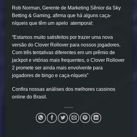
Rob Norman, Gerente de Marketing Sênior da Sky
Betting & Gaming, afirma que há alguns caça-
níqueis que têm um apelo atemporal:
“Estamos muito satisfeitos por trazer uma nova
versão do Clover Rollover para nossos jogadores.
Com três tentativas diferentes em um prêmio de
jackpot e vitórias mais frequentes, o Clover Rollover
2 promete ser ainda mais envolvente para
jogadores de bingo e caça-níqueis”
Confira nossas análises dos melhores cassinos
online do Brasil.