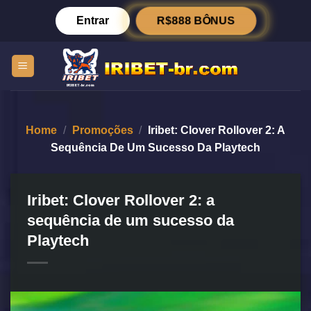
Skip
Entrar
R$888 BÔNUS
to
content
Home
/
Promoções
/
Iribet: Clover Rollover 2: A
Sequência De Um Sucesso Da Playtech
Iribet: Clover Rollover 2: a
sequência de um sucesso da
Playtech