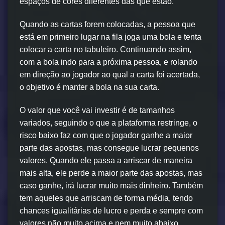
espaços de cores diferentes das que estão.
Quando as cartas forem colocadas, a pessoa que
está em primeiro lugar na fila joga uma bola e tenta
colocar a carta no tabuleiro. Continuando assim,
com a bola indo para a próxima pessoa, e rolando
em direção ao jogador ao qual a carta foi acertada,
o objetivo é manter a bola na sua carta.
O valor que você vai investir é de tamanhos
variados, seguindo o que a plataforma restringe, o
risco baixo faz com que o jogador ganhe a maior
parte das apostas, mas consegue lucrar pequenos
valores. Quando ele passa a arriscar de maneira
mais alta, ele perde a maior parte das apostas, mas
caso ganhe, irá lucrar muito mais dinheiro. Também
tem aqueles que arriscam de forma média, tendo
chances igualitárias de lucro e perda e sempre com
valores não muito acima e nem muito abaixo.