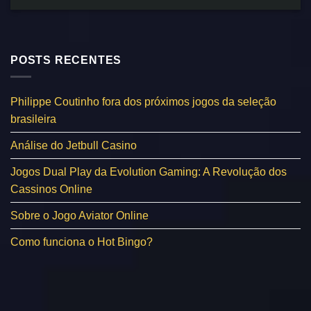
POSTS RECENTES
Philippe Coutinho fora dos próximos jogos da seleção
brasileira
Análise do Jetbull Casino
Jogos Dual Play da Evolution Gaming: A Revolução dos
Cassinos Online
Sobre o Jogo Aviator Online
Como funciona o Hot Bingo?