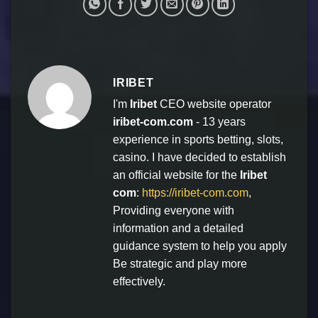
IRIBET
I'm
Iribet
CEO website operator
iribet-com.com
- 13 years
experience in sports betting, slots,
casino. I have decided to establish
an official website for the
Iribet
com
:
https://iribet-com.com
,
Providing everyone with
information and a detailed
guidance system to help you apply
Be strategic and play more
effectively.