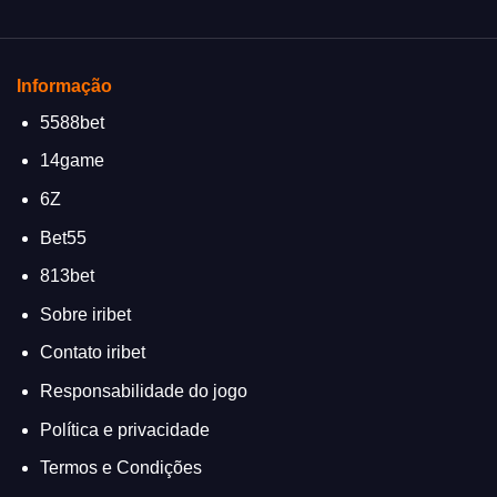
Informação
5588bet
14game
6Z
Bet55
813bet
Sobre iribet
Contato iribet
Responsabilidade do jogo
Política e privacidade
Termos e Condições