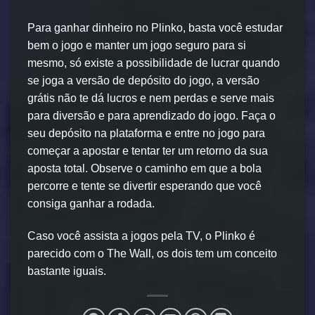
Para ganhar dinheiro no Plinko, basta você estudar
bem o jogo e manter um jogo seguro para si
mesmo, só existe a possibilidade de lucrar quando
se joga a versão de depósito do jogo, a versão
grátis não te dá lucros e nem perdas e serve mais
para diversão e para aprendizado do jogo. Faça o
seu depósito na plataforma e entre no jogo para
começar a apostar e tentar ter um retorno da sua
aposta total. Observe o caminho em que a bola
percorre e tente se divertir esperando que você
consiga ganhar a rodada.
Caso você assista a jogos pela TV, o Plinko é
parecido com o The Wall, os dois tem um conceito
bastante iguais.