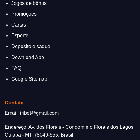
Jogos de bônus
Promoções
Cartas
Esporte
Depósito e saque
Download App
FAQ
Google Sitemap
Contato
Email:
iribet@gmail.com
Endereço: Av. dos Florais - Condomínio Florais dos Lagos,
Cuiabá - MT, 78049-555, Brasil