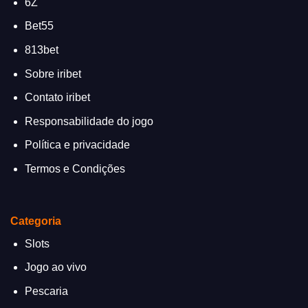
6Z
Bet55
813bet
Sobre iribet
Contato iribet
Responsabilidade do jogo
Política e privacidade
Termos e Condições
Categoria
Slots
Jogo ao vivo
Pescaria