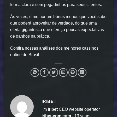
forma clara e sem pegadinhas para seus clientes.
Às vezes, é melhor um bônus menor, que você sabe
que poderá aproveitar de verdade, do que uma
oferta gigantesca que ofereça poucas expectativas
de ganhos na prática.
Confira nossas análises dos melhores cassinos
online do Brasil.
IRIBET
I'm
Iribet
CEO website operator
iribet-com.com
- 13 years