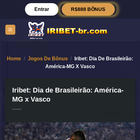
Skip
Entrar
R$888 BÔNUS
to
content
Home
/
Jogos De Bônus
/
Iribet: Dia De Brasileirão:
América-MG X Vasco
Iribet: Dia de Brasileirão: América-
MG x Vasco