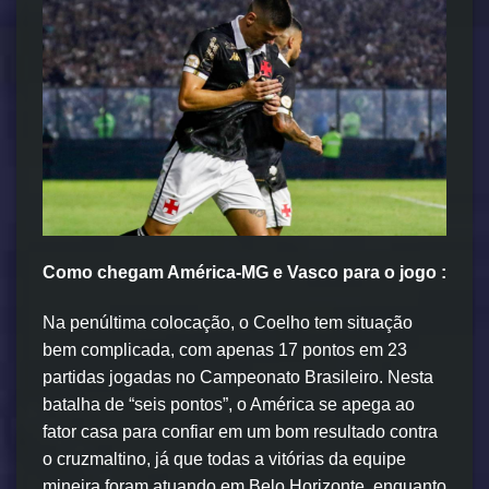
Como chegam América-MG e Vasco para o jogo :
Na penúltima colocação, o Coelho tem situação
bem complicada, com apenas 17 pontos em 23
partidas jogadas no Campeonato Brasileiro. Nesta
batalha de “seis pontos”, o América se apega ao
fator casa para confiar em um bom resultado contra
o cruzmaltino, já que todas a vitórias da equipe
mineira foram atuando em Belo Horizonte, enquanto