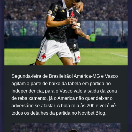
Segunda-feira de Brasileirão! América-MG e Vasco
agitam a parte de baixo da tabela em partida no
Independência, para o Vasco vale a saída da zona
de rebaixamento, já o América não quer deixar o
adversário se afastar. A bola rola às 20h e você vê
todos os detalhes da partida no Novibet Blog.