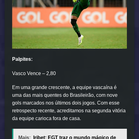
Palpites:
Vasco Vence – 2,80
Em uma grande crescente, a equipe vascaína é
uma das mais quentes do Brasileirão, com nove
gols marcados nos últimos dois jogos. Com esse
retrospecto recente, acreditamos na segunda vitória
da equipe carioca fora de casa.
Mais:
Iribet: EGT traz o mundo mágico de