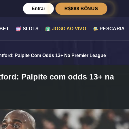
R$888 BÔNUS
Entrar
IBET
SLOTS
JOGO AO VIVO
PESCARIA
rentford: Palpite Com Odds 13+ Na Premier League
ntford: Palpite com odds 13+ na