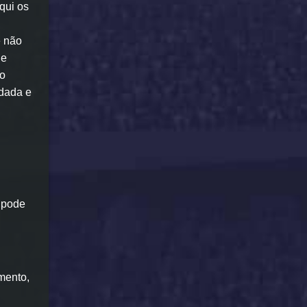
qui os
e não
de
 o
odada e
 pode
mento,