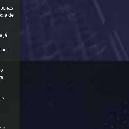
 Apenas
édia de
e já
pool.
No
te
os
412