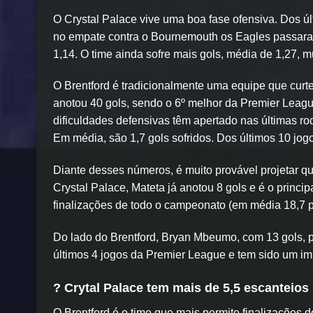
O Crystal Palace vive uma boa fase ofensiva. Dos ú
no empate contra o Bournemouth os Eagles passaram
1,14. O time ainda sofre mais gols, média de 1,27, m
O Brentford é tradicionalmente uma equipe que curte
anotou 40 gols, sendo o 6º melhor da Premier Leagu
dificuldades defensivas têm apertado nas últimas ro
Em média, são 1,7 gols sofridos. Dos últimos 10 jo
Diante desses números, é muito provável projetar qu
Crystal Palace, Mateta já anotou 8 gols e é o princi
finalizações de todo o campeonato (em média 18,7 por
Do lado do Brentford, Bryan Mbeumo, com 13 gols, p
últimos 4 jogos da Premier League e tem sido um imp
? Crytal Palace tem mais de 5,5 escanteios
O Brentford é o time que mais permite finalizações 