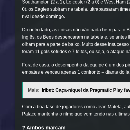
Southampton (2 a 1), Leicester (2 a 0) e West Ham (
0), os Eagles subiram na tabela, ultrapassaram tim
rival desde domingo.
Do outro lado, as coisas não vão nada bem para o B
Inglês, os Bees despencaram na tabela e, se antes 
olham para a parte de baixo. Muito desse insucesso
foram 11 gols sofridos e 7 feitos, ou seja, o ataque 
Fora de casa, o desempenho da equipe é um dos pio
empates e venceu apenas 1 confronto – diante do l
Mais:
Iribet: Caça-níquel da Pragmatic Play 
Com a boa fase de jogadores como Jean Mateta, auto
Palace mantenha o ritmo que vem tendo nas últimas p
? Ambos marcam