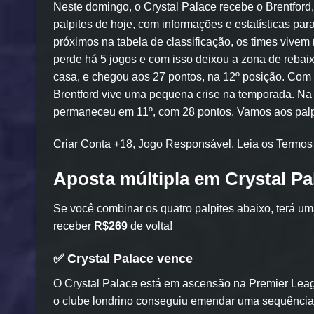
Neste domingo, o Crystal Palace recebe o Brentford
palpites de hoje, com informações e estatísticas par
próximos na tabela de classificação, os times vive
perde há 5 jogos e com isso deixou a zona de rebai
casa, e chegou aos 27 pontos, na 12º posição. Com a
Brentford vive uma pequena crise na temporada. Na 
permaneceu em 11º, com 28 pontos. Vamos aos palp
Criar Conta +18, Jogo Responsável. Leia os Termos
Aposta múltipla em Crystal Pa
Se você combinar os quatro palpites abaixo, terá u
receber
R$269
de volta!
✅ Crystal Palace vence
O Crystal Palace está em ascensão na Premier Lea
o clube londrino conseguiu emendar uma sequência 