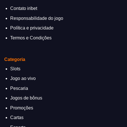
Contato iribet
Responsabilidade do jogo
Política e privacidade
Termos e Condições
Categoria
Slots
Jogo ao vivo
Pescaria
Jogos de bônus
Promoções
Cartas