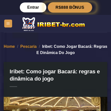
Skip
Entrar
R$888 BÔNUS
to
content
Home
/
Pescaria
/
Iribet: Como Jogar Bacará: Regras
E Dinâmica Do Jogo
Iribet: Como jogar Bacará: regras e
dinâmica do jogo