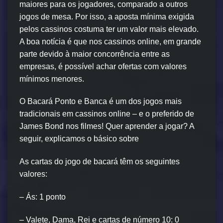
maiores para os jogadores, comparado a outros
jogos de mesa. Por isso, a aposta mínima exigida
pelos cassinos costuma ter um valor mais elevado.
A boa notícia é que nos cassinos online, em grande
parte devido à maior concorrência entre as
empresas, é possível achar ofertas com valores
mínimos menores.
O Bacará Ponto e Banca é um dos jogos mais
tradicionais em cassinos online – e o preferido de
James Bond nos filmes! Quer aprender a jogar? A
seguir, explicamos o básico sobre
As cartas do jogo de bacará têm os seguintes
valores:
– Ás: 1 ponto
– Valete, Dama, Rei e cartas de número 10: 0