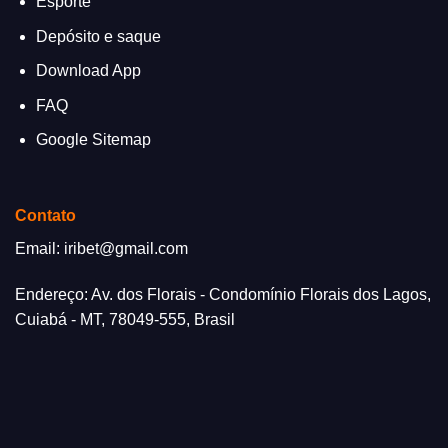
Esporte
Depósito e saque
Download App
FAQ
Google Sitemap
Contato
Email:
iribet@gmail.com
Endereço: Av. dos Florais - Condomínio Florais dos Lagos,
Cuiabá - MT, 78049-555, Brasil