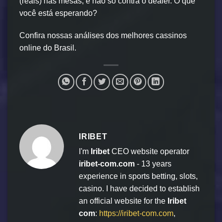
(reais) nas mesas, e não só contra o dealer. O que
você está esperando?
Confira nossas análises dos melhores cassinos
online do Brasil.
IRIBET
I'm
Iribet
CEO website operator
iribet-com.com
- 13 years
experience in sports betting, slots,
casino. I have decided to establish
an official website for the
Iribet
com
:
https://iribet-com.com
,