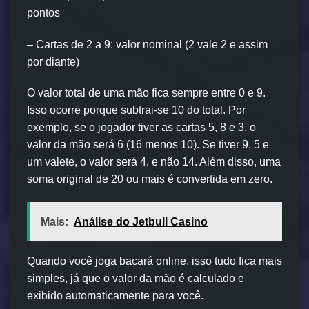
pontos
– Cartas de 2 a 9: valor nominal (2 vale 2 e assim
por diante)
O valor total de uma mão fica sempre entre 0 e 9.
Isso ocorre porque subtrai-se 10 do total. Por
exemplo, se o jogador tiver as cartas 5, 8 e 3, o
valor da mão será 6 (16 menos 10). Se tiver 9, 5 e
um valete, o valor será 4, e não 14. Além disso, uma
soma original de 20 ou mais é convertida em zero.
Mais:
Análise do Jetbull Casino
Quando você joga bacará online, isso tudo fica mais
simples, já que o valor da mão é calculado e
exibido automaticamente para você.