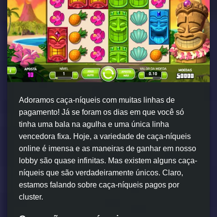
Adoramos caça-níqueis com muitas linhas de
pagamento! Já se foram os dias em que você só
tinha uma bala na agulha e uma única linha
vencedora fixa. Hoje, a variedade de caça-níqueis
online é imensa e as maneiras de ganhar em nosso
lobby são quase infinitas. Mas existem alguns caça-
níqueis que são verdadeiramente únicos. Claro,
estamos falando sobre caça-níqueis pagos por
cluster.