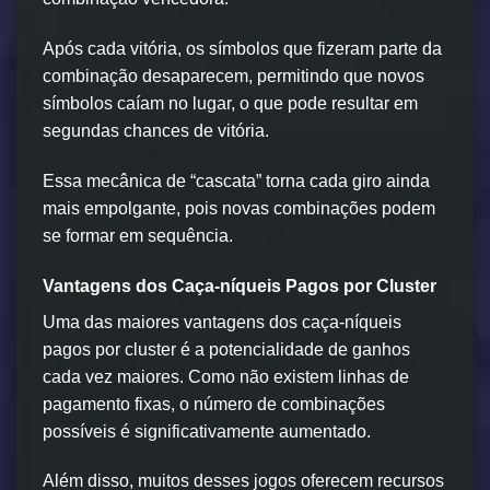
Após cada vitória, os símbolos que fizeram parte da
combinação desaparecem, permitindo que novos
símbolos caíam no lugar, o que pode resultar em
segundas chances de vitória.
Essa mecânica de “cascata” torna cada giro ainda
mais empolgante, pois novas combinações podem
se formar em sequência.
Vantagens dos Caça-níqueis Pagos por Cluster
Uma das maiores vantagens dos caça-níqueis
pagos por cluster é a potencialidade de ganhos
cada vez maiores. Como não existem linhas de
pagamento fixas, o número de combinações
possíveis é significativamente aumentado.
Além disso, muitos desses jogos oferecem recursos