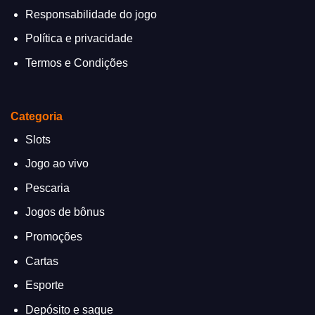
Responsabilidade do jogo
Política e privacidade
Termos e Condições
Categoria
Slots
Jogo ao vivo
Pescaria
Jogos de bônus
Promoções
Cartas
Esporte
Depósito e saque