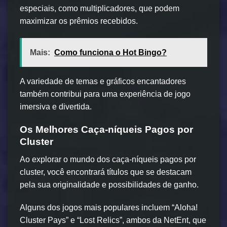
especiais, como multiplicadores, que podem
maximizar os prêmios recebidos.
Mais:
Como funciona o Hot Bingo?
A variedade de temas e gráficos encantadores
também contribui para uma experiência de jogo
imersiva e divertida.
Os Melhores Caça-níqueis Pagos por
Cluster
Ao explorar o mundo dos caça-níqueis pagos por
cluster, você encontrará títulos que se destacam
pela sua originalidade e possibilidades de ganho.
Alguns dos jogos mais populares incluem “Aloha!
Cluster Pays” e “Lost Relics”, ambos da NetEnt, que