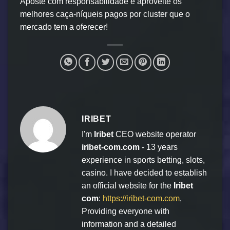
Aposte com responsabilidade e aproveite os
melhores caça-níqueis pagos por cluster que o
mercado tem a oferecer!
IRIBET
I'm
Iribet
CEO website operator
iribet-com.com
- 13 years
experience in sports betting, slots,
casino. I have decided to establish
an official website for the
Iribet
com
:
https://iribet-com.com
,
Providing everyone with
information and a detailed